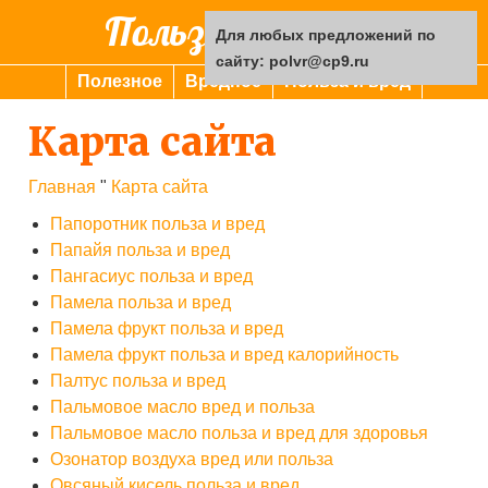
Польза или вред
Для любых предложений по
сайту: polvr@cp9.ru
Полезное
Вредное
Польза и вред
Карта сайта
Главная
"
Карта сайта
Папоротник польза и вред
Папайя польза и вред
Пангасиус польза и вред
Памела польза и вред
Памела фрукт польза и вред
Памела фрукт польза и вред калорийность
Палтус польза и вред
Пальмовое масло вред и польза
Пальмовое масло польза и вред для здоровья
Озонатор воздуха вред или польза
Овсяный кисель польза и вред