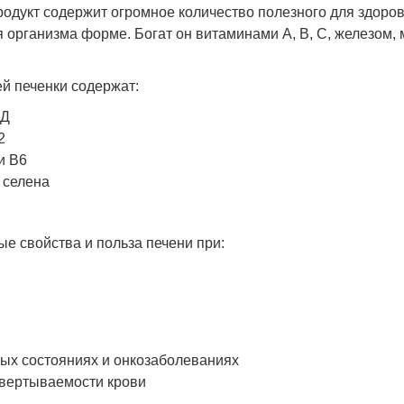
одукт содержит огромное количество полезного для здоров
 организма форме. Богат он витаминами А, В, С, железом, 
й печенки содержат:
 Д
2
и В6
 селена
е свойства и польза печени при:
ых состояниях и онкозаболеваниях
вертываемости крови