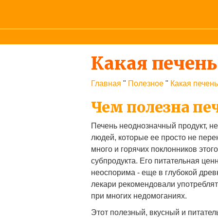
Какая печень
Главная
"
Полезное
"
Какая печен
Чем полезна пе
Печень неоднозначный продукт, н
людей, которые ее просто не перен
много и горячих поклонников этого
субпродукта. Его питательная цен
неоспорима - еще в глубокой древ
лекари рекомендовали употреблят
при многих недомоганиях.
Этот полезный, вкусный и питате