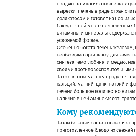
продукт во многих отношениях це
вырезки, печень в ряде стран счит
деликатесом и готовят из нее изы
блюда. В ней много полноценных б
витамины и минералы содержатся 
усвояемой форме.
Особенно богата печень железом, 
необходимо организму для качест
синтеза гемоглобина, и медью, из
своими противовоспалительными 
Также в этом мясном продукте со
кальций, магний, цинк, натрий и ф
печени большое количество витами
наличие в ней аминокислот: трипт
Кому рекомендуютс
Такой богатый состав позволяет в
приготовленное блюдо из свежей 