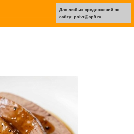
Для любых предложений по
сайту: polvr@cp9.ru