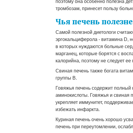
поэтому она особенно полезна де
тромбозам, принесет пользу боль
Чья печень полезне
Самой полезной диетологи считают
эргокальциферола - витамина D, н
в которых нуждаются больные сер
марганец, которые борятся с вос
калорийна, поэтому не следует ее
Свиная печень также богата витам
группы В.
Говяжья печень содержит полный
аминокислоты. Говяжья и свиная п
укрепляет иммунитет, поддерживае
избежать инфаркта.
Куриная печень очень хорошо усва
печень при переутомлении, ослабл