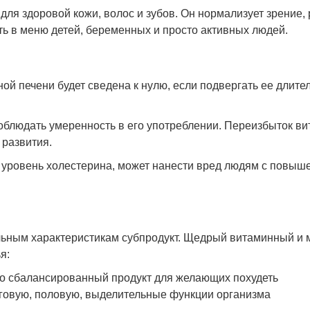
ля здоровой кожи, волос и зубов. Он нормализует зрение, р
ть в меню детей, беременных и просто активных людей.
ной печени будет сведена к нулю, если подвергать ее длите
людать умеренность в его употреблении. Переизбыток ви
 развития.
 уровень холестерина, может нанести вред людям с повыш
льным характеристикам субпродукт. Щедрый витаминный и 
я:
о сбалансированный продукт для желающих похудеть
зговую, половую, выделительные функции организма