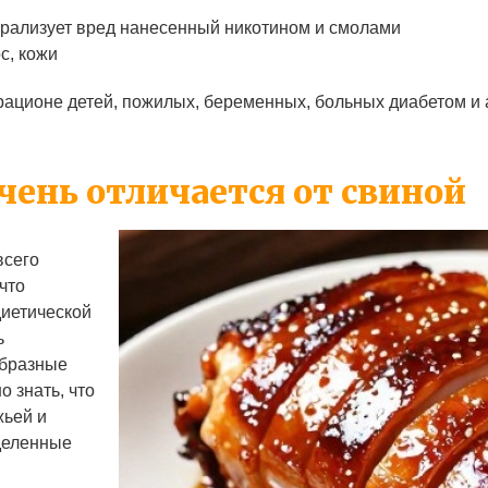
йтрализует вред нанесенный никотином и смолами
с, кожи
рационе детей, пожилых, беременных, больных диабетом и
чень отличается от свиной
всего
что
диетической
ь
образные
 знать, что
жьей и
деленные