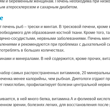
тям и беременным женщинам. Печень необходима при низком
ным атеросклерозом и сахарным диабетом.
е
 печень рыб – трески и минтая. В тресковой печени, кром
еобходимого для образования костной ткани. Кроме того, т
дечно-сосудистыми, нервными заболеваниями. Печень минт
палениями и рекомендуются при проблемах с дыхательной с
 потреблять в больших количествах.
инами и минералами. В ней содержится, кроме прочих, вит
 набор самых распространенных витаминов, 20 минеральны
еченка менее калорийны, чем рыбная. Диетологи отдают пр
т гемоглобин, профилактирует болезни центральной нервно
ивается, в ней много белка, витамина А и фолиевой кисло
енном зрении, болезнях легких, для восстановления после 