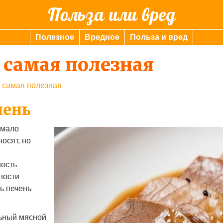
Польза или вред
Полезное
Вредное
Польза и вред
 самая полезная
ь самая полезная
чень
емало
осят, но
ность
ности
ь печень
льный мясной