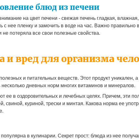
овление блюд из печени
нимание на цвет печени - свежая печень гладкая, влажная,
 с нее пленку и замочить в воде на час. Важно правильно 
и не потеряла все свои полезные свойства.
а и вред для организма чел
олезных и питательных веществ. Этот продукт уникален, а 
ь несколько дневных норм многих витаминов и минералов.
т ее в оздоровительных и лечебных целях. Причем, эти п
й, свиной, куриной, трески и минтая. Какова норма ее упот
е.
 популярна в кулинарии. Секрет прост: блюда из нее получ