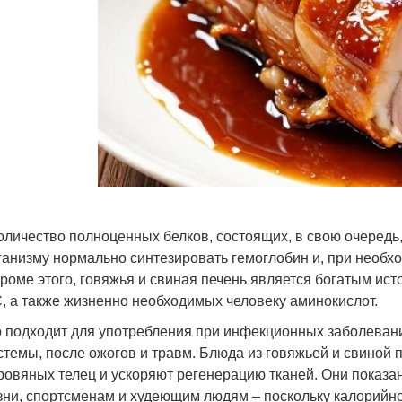
оличество полноценных белков, состоящих, в свою очередь
анизму нормально синтезировать гемоглобин и, при необх
оме этого, говяжья и свиная печень является богатым исто
С, а также жизненно необходимых человеку аминокислот.
о подходит для употребления при инфекционных заболевани
стемы, после ожогов и травм. Блюда из говяжьей и свиной
ровяных телец и ускоряют регенерацию тканей. Они показа
зни, спортсменам и худеющим людям – поскольку калорийно