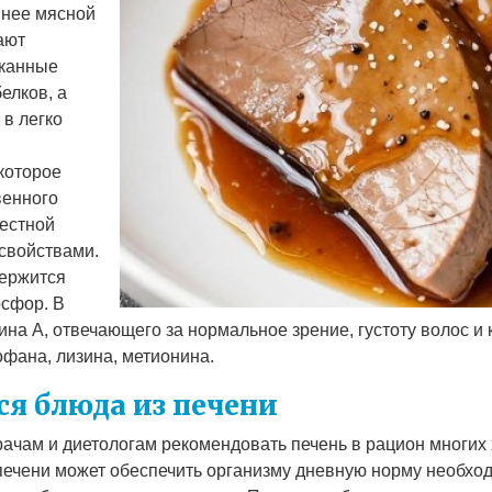
ннее мясной
ают
сканные
елков, а
в легко
которое
венного
вестной
свойствами.
держится
осфор. В
на А, отвечающего за нормальное зрение, густоту волос и
офана, лизина, метионина.
я блюда из печени
рачам и диетологам рекомендовать печень в рацион многих
печени может обеспечить организму дневную норму необхо