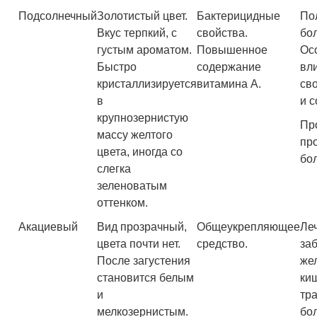
Подсолнечный
Золотистый цвет.
Бактерицидные
По
Вкус терпкий, с
свойства.
бол
густым ароматом.
Повышенное
Ос
Быстро
содержание
вл
кристаллизируется
витамина А.
св
в
и с
крупнозернистую
Пр
массу желтого
пр
цвета, иногда со
бо
слегка
зеленоватым
оттенком.
Акациевый
Вид прозрачный,
Общеукрепляющее
Ле
цвета почти нет.
средство.
за
После загустения
же
становится белым
ки
и
тра
мелкозернистым.
бо