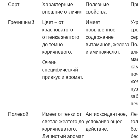
Сорт
Характерные
Полезные
Пр
внешние отличия
свойства
Гречишный
Цвет – от
Имеет
Ук
красноватого
повышенное
ср
оттенка желтого
содержание
се
до темно-
витаминов, железа
По
коричневого.
и аминокислот.
вл
ма
Очень
ка
специфический
поч
привкус и аромат.
же
пу
за
пе
Полевой
Имеет оттенки от
Антиоксидантное,
Ле
светло-желтого до
успокаивающее
го
коричневатого.
действие.
бо
Душистый аромат
бе