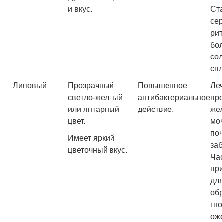
и вкус.
Ст
се
ри
бол
со
сп
Липовый
Прозрачный
Повышенное
Ле
светло-желтый
антибактериальное
пр
или янтарный
действие.
же
цвет.
мо
по
Имеет яркий
за
цветочный вкус.
Ча
пр
дл
об
гн
ож