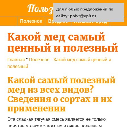
Польза или вред
Для любых предложений по
сайту: polvr@cp9.ru
Полезное
Вредное
Польза и вред
Какой мед самый
ценный и полезный
Главная
"
Полезное
"
Какой мед самый ценный и
полезный
Какой самый полезный
мед из всех видов?
Сведения о сортах и их
применении
Эта сладкая тягучая смесь является не только
приятным лакомством, но и очень полезным