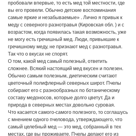
пробовали впервые, то есть мед той местности, где
вы его провели. Обычно детские воспоминания
самые яркие и незабываемые» . Лично я привык к
меду с северного разнотравья (Кировская обл. ) и с
возрастом, когда появилась такая возможность, уже
не могу есть гречишный мед. Люди, привыкшие к
гречишному меду, не признают мед с разнотравья.
Так что о вкусах не спорят.
О том, какой мед самый полезный, ответить
сложнее. Всякий настоящий мед вкусен и полезен.
Обычно самым полезным, диетическим считают
цветочный полифлерный северных широт. Пчелы
собирают его с разнообразных по ботаническому
составу медоносов, которые долго цветут. Да и
природа в северных местах довольно суровая.
Что касается самого-самого полезного, то соглашусь
с мнением одного пчеловода, утверждающего, что
самый целебный мед — это мед, собранный в тех
местах, где вы проживаете. Пчелы делают его из