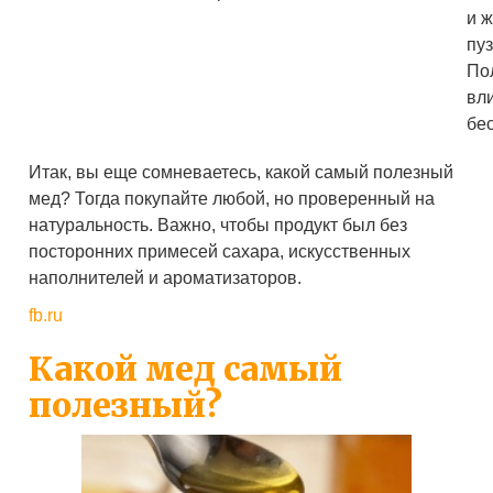
и 
пу
По
вл
бе
Итак, вы еще сомневаетесь, какой самый полезный
мед? Тогда покупайте любой, но проверенный на
натуральность. Важно, чтобы продукт был без
посторонних примесей сахара, искусственных
наполнителей и ароматизаторов.
fb.ru
Какой мед самый
полезный?