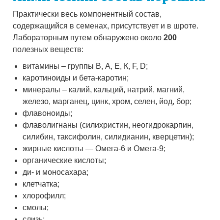
Практически весь компонентный состав,
содержащийся в семенах, присутствует и в шроте.
Лабораторным путем обнаружено около
200
полезных веществ:
витамины – группы В, А, Е, К, F, D;
каротиноиды и бета-каротин;
минералы – калий, кальций, натрий, магний,
железо, марганец, цинк, хром, селен, йод, бор;
флавоноиды;
флаволигнаны (силихристин, неогидрокарпин,
силибин, таксифолин, силидианин, кверцетин);
жирные кислоты — Омега-6 и Омега-9;
органические кислоты;
ди- и моносахара;
клетчатка;
хлорофилл;
смолы;
слизь;