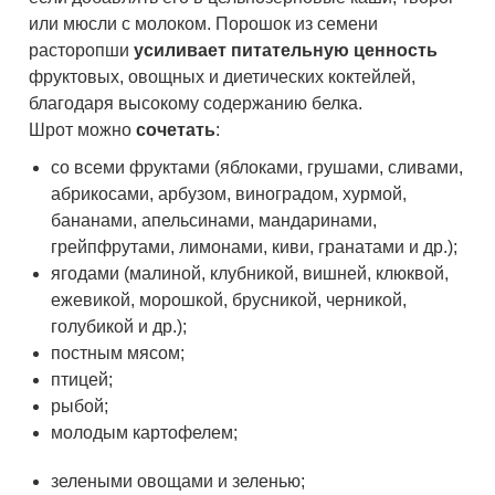
или мюсли с молоком. Порошок из семени
расторопши
усиливает питательную ценность
фруктовых, овощных и диетических коктейлей,
благодаря высокому содержанию белка.
Шрот можно
сочетать
:
со всеми фруктами (яблоками, грушами, сливами,
абрикосами, арбузом, виноградом, хурмой,
бананами, апельсинами, мандаринами,
грейпфрутами, лимонами, киви, гранатами и др.);
ягодами (малиной, клубникой, вишней, клюквой,
ежевикой, морошкой, брусникой, черникой,
голубикой и др.);
постным мясом;
птицей;
рыбой;
молодым картофелем;
зелеными овощами и зеленью;