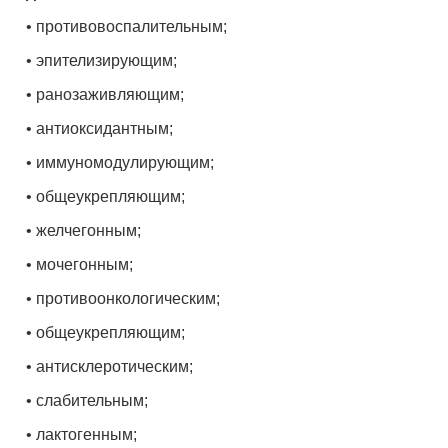
• противовоспалительным;
• эпителизирующим;
• ранозаживляющим;
• антиоксидантным;
• иммуномодулирующим;
• общеукрепляющим;
• желчегонным;
• мочегонным;
• противоонкологическим;
• общеукрепляющим;
• антисклеротическим;
• слабительным;
• лактогенным;