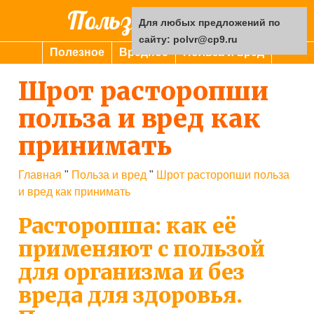
Польза или вред
Для любых предложений по
сайту: polvr@cp9.ru
Полезное
Вредное
Польза и вред
Шрот расторопши
польза и вред как
принимать
Главная
"
Польза и вред
"
Шрот расторопши польза
и вред как принимать
Расторопша: как её
применяют с пользой
для организма и без
вреда для здоровья.