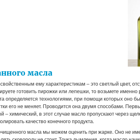
нного масла
 свойственным ему характеристикам – это светлый цвет, от
нируете готовить пирожки или лепешки, то возьмете именн
кта определяется технологиями, при помощи которых оно б
тки его не меняет. Проводится она двумя способами. Перв
й – химический, в этот случае масло пропускают через щел
ролировать качество конечного продукта.
чищенного масла мы можем оценить при жарке. Оно не имее
лять сковороду не стоит. Точка дымления, когда масло начи