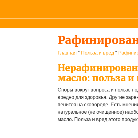
Рафинированн
Главная
"
Польза и вред
"
Рафинир
Нерафинирован
масло: польза и
Споры вокруг вопроса и пользе п
вредно для здоровья. Другие заре
пенится на сковороде. Есть мнени
натуральное (не очищенное) наобор
масло. Польза и вред этого проду