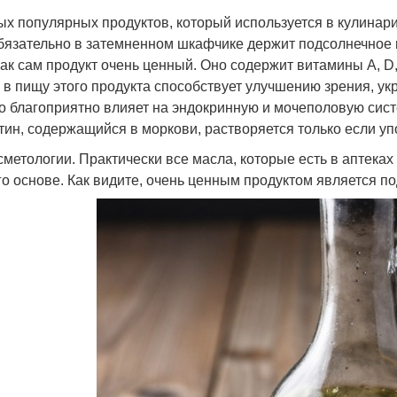
мых популярных продуктов, который используется в кулинари
бязательно в затемненном шкафчике держит подсолнечное м
как сам продукт очень ценный. Оно содержит витамины A, D,
в пищу этого продукта способствует улучшению зрения, укр
о благоприятно влияет на эндокринную и мочеполовую сист
ин, содержащийся в моркови, растворяется только если уп
метологии. Практически все масла, которые есть в аптеках
го основе. Как видите, очень ценным продуктом является п