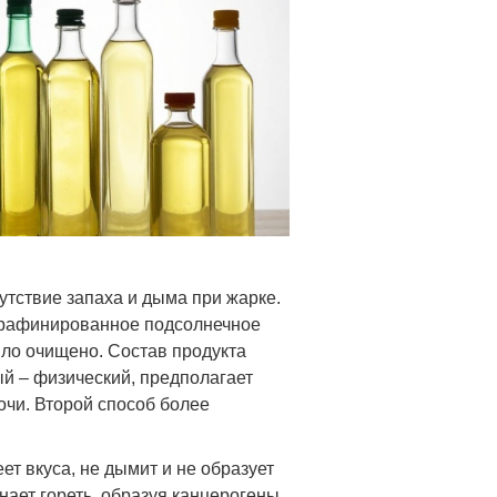
сутствие запаха и дыма при жарке.
о рафинированное подсолнечное
ыло очищено. Состав продукта
ый – физический, предполагает
очи. Второй способ более
т вкуса, не дымит и не образует
нает гореть, образуя канцерогены,