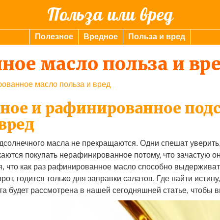
Польза или вред
Полезное
Вредное
Польза и вред
ое масло польза и вр
ованное масло польза и вред
ное и рафинированное под
 вред
одсолнечного масла не прекращаются. Одни спешат уверить
каются покупать нерафинированное потому, что зачастую он
я, что как раз рафинированное масло способно выдерживат
от, годится только для заправки салатов. Где найти истину
кта будет рассмотрена в нашей сегодняшней статье, чтобы в