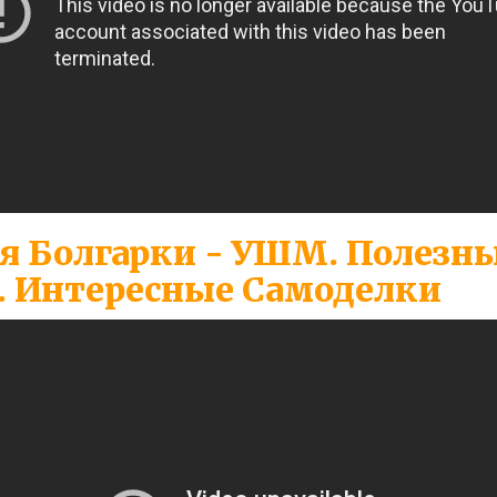
я Болгарки - УШМ. Полезн
. Интересные Самоделки