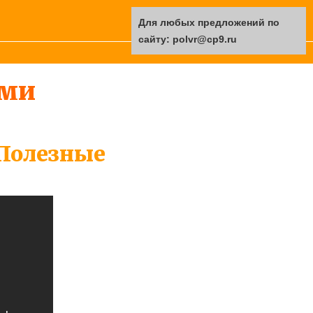
Для любых предложений по
сайту: polvr@cp9.ru
ами
 Полезные