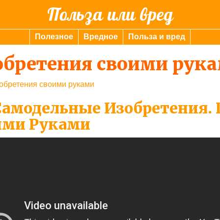
Польза или вред
Полезное
Вредное
Польза и вред
обретения своими рук
обретения своими руками
Самодельные Изобретения.
ими Руками