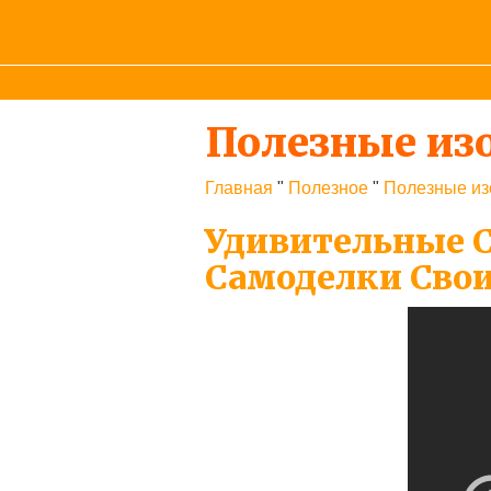
Полезные из
Главная
"
Полезное
"
Полезные из
Удивительные 
Самоделки Сво