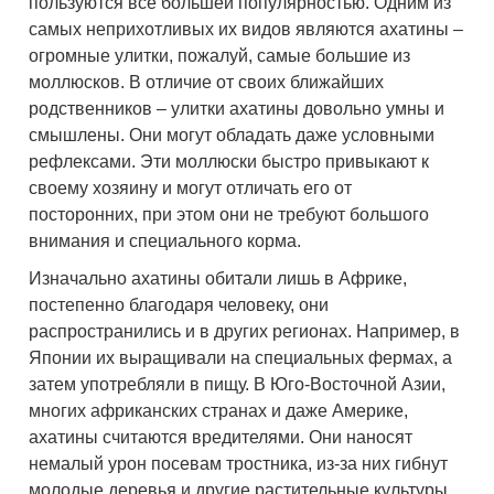
пользуются все большей популярностью. Одним из
самых неприхотливых их видов являются ахатины –
огромные улитки, пожалуй, самые большие из
моллюсков. В отличие от своих ближайших
родственников – улитки ахатины довольно умны и
смышлены. Они могут обладать даже условными
рефлексами. Эти моллюски быстро привыкают к
своему хозяину и могут отличать его от
посторонних, при этом они не требуют большого
внимания и специального корма.
Изначально ахатины обитали лишь в Африке,
постепенно благодаря человеку, они
распространились и в других регионах. Например, в
Японии их выращивали на специальных фермах, а
затем употребляли в пищу. В Юго-Восточной Азии,
многих африканских странах и даже Америке,
ахатины считаются вредителями. Они наносят
немалый урон посевам тростника, из-за них гибнут
молодые деревья и другие растительные культуры.