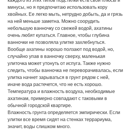
каждого из этих типов подстилки есть свои плюсы и
минусы, но я предпочитаю использовать кору
хвойных. Ее легко мыть, нетрудно добыть, да и грязь
на ней меньше заметна. Можно соорудить
небольшую ванночку со свежей водой, ахатины
очень любят купаться. Главное, чтобы глубина
ванночки не позволяла улитке захлебнуться.
Вообще ахатины хорошо ползают под водой, но,
случайно упав в ванночку сверху, маленькая
улиточка может утонуть от испуга. Также нужно
следить, чтобы ванночка не переворачивалась, если
улитка начнет зарываться в грунт рядом с ней,
иначе вода растечется, что не есть хорошо.
Температура и влажность воздуха, необходимые
ахатинам, примерно совпадают с таковыми в
обычной городской квартире.
Влажность грунта определяется эмпирически. Если
улитки все время сидят на стенках террариума,
значит, воды слишком много.