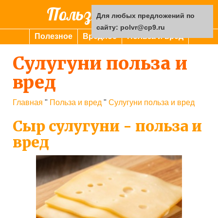
Польза или вред
Для любых предложений по
сайту: polvr@cp9.ru
Полезное
Вредное
Польза и вред
Сулугуни польза и
вред
Главная
"
Польза и вред
"
Сулугуни польза и вред
Сыр сулугуни - польза и
вред