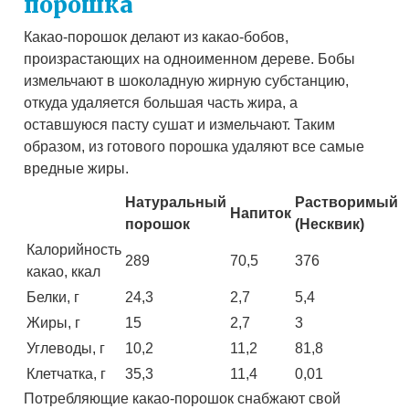
порошка
Какао-порошок делают из какао-бобов,
произрастающих на одноименном дереве. Бобы
измельчают в шоколадную жирную субстанцию,
откуда удаляется большая часть жира, а
оставшуюся пасту сушат и измельчают. Таким
образом, из готового порошка удаляют все самые
вредные жиры.
Натуральный
Растворимый
Напиток
порошок
(Несквик)
Калорийность
289
70,5
376
какао, ккал
Белки, г
24,3
2,7
5,4
Жиры, г
15
2,7
3
Углеводы, г
10,2
11,2
81,8
Клетчатка, г
35,3
11,4
0,01
Потребляющие какао-порошок снабжают свой