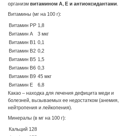
организм
витамином А, Е и антиоксидантами
.
Витамины (мг на 100 г):
Витамин PP
1,8
Витамин А
3 мкг
Витамин B1
0,1
Витамин B2
0,2
Витамин B5
1,5
Витамин B6
0,3
Витамин B9
45 мкг
Витамин E
6,8
Какао – находка для лечения дефицита меди и
болезней, вызываемых ее недостатком (анемия,
нейтропения и лейкопения).
Минералы (в мг на 100 г):
Кальций
128