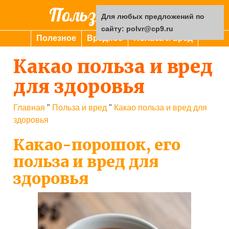
Польза или вред
Для любых предложений по
сайту: polvr@cp9.ru
Полезное
Вредное
Польза и вред
Какао польза и вред
для здоровья
Главная
"
Польза и вред
"
Какао польза и вред для
здоровья
Какао-порошок, его
польза и вред для
здоровья