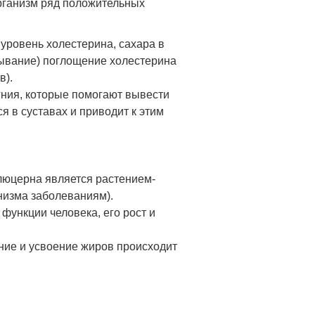
рганизм ряд положительных
 уровень холестерина, сахара в
сывание) поглощение холестерина
в).
агния, которые помогают вывести
 в суставах и приводит к этим
люцерна является растением-
низма заболеваниям).
функции человека, его рост и
ние и усвоение жиров происходит