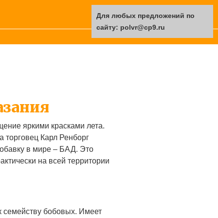
Для любых предложений по
сайту: polvr@cp9.ru
азания
ение яркими красками лета.
а торговец Карл Ренборг
обавку в мире – БАД. Это
рактически на всей территории
к семейству бобовых. Имеет