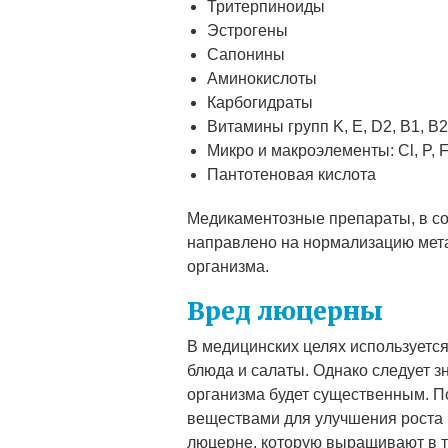
Тритерпиноиды
Эстрогены
Сапонины
Аминокислоты
Карбогидраты
Витамины групп K, E, D2, B1, B2
Микро и макроэлементы: Cl, P, Fe
Пантотеновая кислота
Медикаментозные препараты, в со
направлено на нормализацию мета
организма.
Вред люцерны
В медицинских целях используется
блюда и салаты. Однако следует з
организма будет существенным. П
веществами для улучшения роста 
люцерне, которую выращивают в т