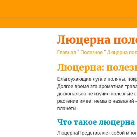
Люцерна пол
Главная
"
Полезное
"
Люцерна пол
Люцерна: полез
Благоухающие луга и поляны, пок
Долгое время эта ароматная трава
досконально не изучил полезные 
растение имеет немало названий – 
планеты.
Что такое люцерна
ЛюцернаПредставляет собой много