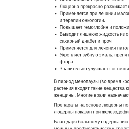
Люцерна прекрасно разжижает 
Применяется при лечении малок
и терапии онкологии.
Повышает гемоглобин и положит
Выводит лишнюю жидкость из ор
сахарный диабет и проч.
Применяется для лечения патол
Укрепляет зубную эмаль, препя
фтора.
Значительно улучшает состояни
В период менопаузы (во время кро
растения входят такие вещества 
женщины. Многие врачи назначают
Препараты на основе люцерны пок
люцерны показан при железодефи
Благодаря большому содержанию в
мощным профилактическим средст