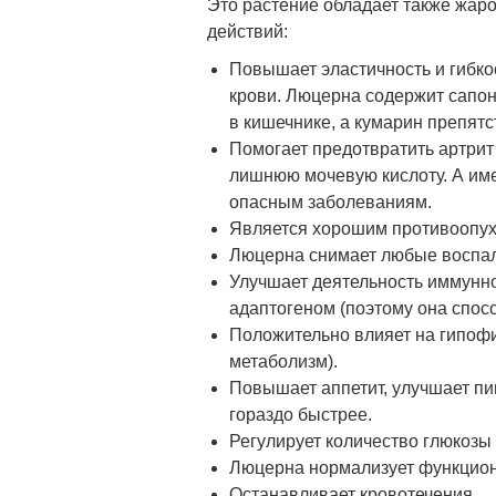
Это растение обладает также жар
действий:
Повышает эластичность и гибкос
крови. Люцерна содержит сапо
в кишечнике, а кумарин препят
Помогает предотвратить артрит 
лишнюю мочевую кислоту. А име
опасным заболеваниям.
Является хорошим противоопу
Люцерна снимает любые воспа
Улучшает деятельность иммунн
адаптогеном (поэтому она спос
Положительно влияет на гипофи
метаболизм).
Повышает аппетит, улучшает п
гораздо быстрее.
Регулирует количество глюкозы 
Люцерна нормализует функцион
Останавливает кровотечения.