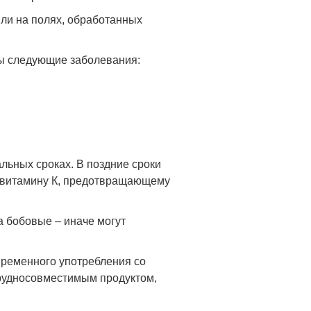
или на полях, обработанных
ны следующие заболевания:
льных сроках. В поздние сроки
я витамину К, предотвращающему
а бобовые – иначе могут
овременного употребления со
трудносовместимым продуктом,