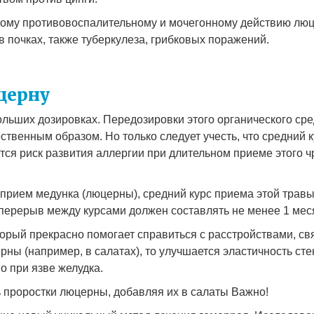
ому противовоспалительному и мочегонному действию люц
в почках, также туберкулеза, грибковых поражений.
церну
льших дозировках. Передозировки этого органического средс
ственным образом. Но только следует учесть, что средний
ется риск развития аллергии при длительном приеме этого 
прием медунка (люцерны), средний курс приема этой травы
 перерыв между курсами должен составлять не менее 1 мес
орый прекрасно помогает справиться с расстройствами, св
ны (например, в салатах), то улучшается эластичность сте
о при язве желудка.
 проростки люцерны, добавляя их в салаты Важно!