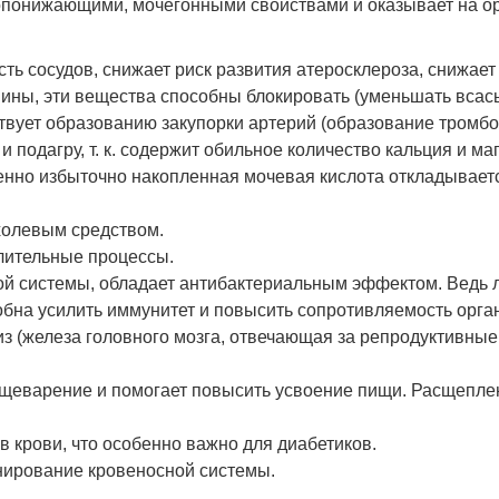
опонижающими, мочегонными свойствами и оказывает на о
ть сосудов, снижает риск развития атеросклероза, снижает
нины, эти вещества способны блокировать (уменьшать вса
ствует образованию закупорки артерий (образование тромбо
и подагру, т. к. содержит обильное количество кальция и м
нно избыточно накопленная мочевая кислота откладывается
холевым средством.
лительные процессы.
ой системы, обладает антибактериальным эффектом. Ведь 
обна усилить иммунитет и повысить сопротивляемость орга
з (железа головного мозга, отвечающая за репродуктивные 
ищеварение и помогает повысить усвоение пищи. Расщепле
в крови, что особенно важно для диабетиков.
ирование кровеносной системы.