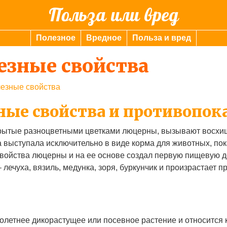
Польза или вред
Полезное
Вредное
Польза и вред
езные свойства
езные свойства
ные свойства и противопок
рытые разноцветными цветками люцерны, вызывают восхищ
 выступала исключительно в виде корма для животных, пок
свойства люцерны и на ее основе создал первую пищевую д
лечуха, вязиль, медунка, зоря, буркунчик и произрастает п
летнее дикорастущее или посевное растение и относится 