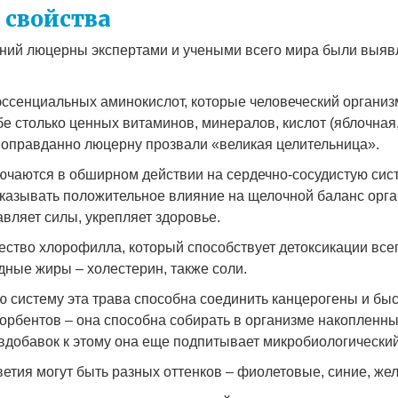
 свойства
аний люцерны экспертами и учеными всего мира были выя
эссенциальных аминокислот, которые человеческий организ
е столько ценных витаминов, минералов, кислот (яблочная
 оправданно люцерну прозвали «великая целительница».
чаются в обширном действии на сердечно-сосудистую сис
оказывать положительное влияние на щелочной баланс орга
вляет силы, укрепляет здоровье.
ство хлорофилла, который способствует детоксикации все
дные жиры – холестерин, также соли.
систему эта трава способна соединить канцерогены и быс
орбентов – она способна собирать в организме накопленны
вдобавок к этому она еще подпитывает микробиологический
ветия могут быть разных оттенков – фиолетовые, синие, же