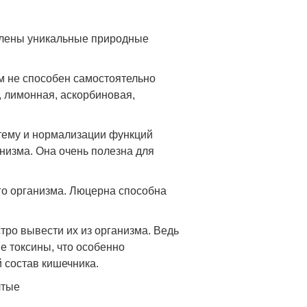
влены уникальные природные
м не способен самостоятельно
, лимонная, аскорбиновая,
тему и нормализации функций
низма. Она очень полезна для
го организма. Люцерна способна
тро вывести их из организма. Ведь
е токсины, что особенно
 состав кишечника.
лтые