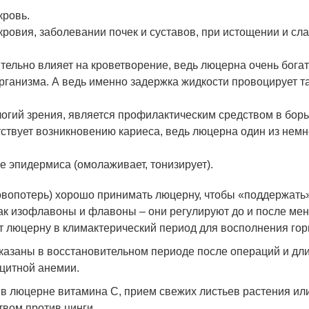
кровь.
ровия, заболевании почек и суставов, при истощении и сла
ельно влияет на кроветворение, ведь люцерна очень богат
ганизма. А ведь именно задержка жидкости провоцирует так
огий зрения, является профилактическим средством в борьб
тствует возникновению кариеса, ведь люцерна один из немн
е эпидермиса (омолаживает, тонизирует).
вопотерь) хорошо принимать люцерну, чтобы «поддержать» 
как изофлавоны и флавоны – они регулируют до и после ме
 люцерну в климактерический период для восполнения гор
азаны в восстановительном периоде после операций и дл
цитной анемии.
 люцерне витамина С, прием свежих листьев растения или
вом против цинги.