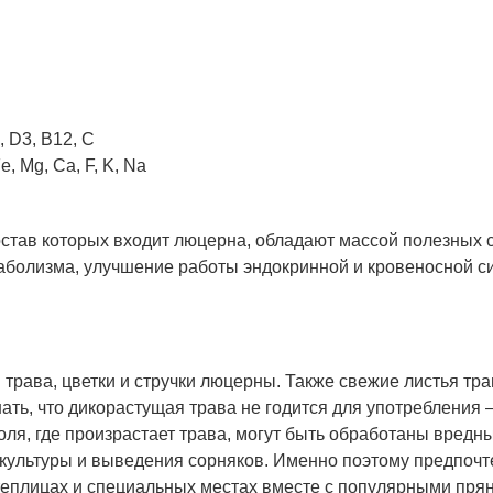
, D3, B12, C
, Mg, Ca, F, K, Na
став которых входит люцерна, обладают массой полезных с
болизма, улучшение работы эндокринной и кровеносной си
 трава, цветки и стручки люцерны. Также свежие листья т
нать, что дикорастущая трава не годится для употребления 
оля, где произрастает трава, могут быть обработаны вред
культуры и выведения сорняков. Именно поэтому предпочт
еплицах и специальных местах вместе с популярными пря