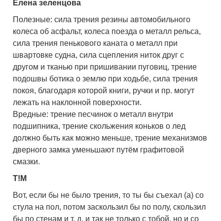
Елена зеленцова
Полезные: сила трения резины автомобильного
колеса об асфальт, колеса поезда о металл рельса,
сила трения пенькового каната о металл при
швартовке судна, сила сцепления ниток друг с
другом и тканью при пришивании пуговиц, трение
подошвы ботика о землю при ходьбе, сила трения
покоя, благодаря которой книги, ручки и пр. могут
лежать на наклонной поверхности.
Вредные: трение песчинок о металл внутри
подшипника, трение скольжения коньков о лед
должно быть как можно меньше, трение механизмов
дверного замка уменьшают путём графитовой
смазки.
T!M
Вот, если бы не было трения, то ты бы съехал (а) со
стула на пол, потом заскользил бы по полу, скользил
бы по стенам и т. д. и так не только с тобой, но и со