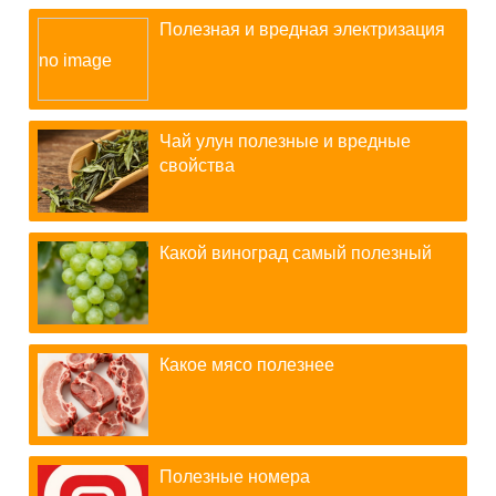
Полезная и вредная электризация
Чай улун полезные и вредные
свойства
Какой виноград самый полезный
Какое мясо полезнее
Полезные номера