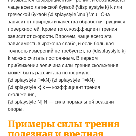
чаще всего латинской буквой {\displaystyle k} k или
греческой буквой {\displaystyle \mu } \mu . Она
зависит от природы и качества обработки трущихся
поверхностей. Кроме того, коэффициент трения
зависит от скорости. Впрочем, чаще всего эта
зависимость выражена слабо, и если большая
точность измерений не требуется, то {\displaystyle k}
k можно считать постоянным. В первом
приближении величина силы трения скольжения
может быть рассчитана по формуле:
{\displaystyle F=kN} {\displaystyle F=kN}
{\displaystyle k} k — коэффициент трения
скольжения,
{\displaystyle N} N — сила нормальной реакции
опоры.
Примеры силы трения
полезная и вредная