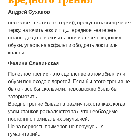
вредного трения
Андрей Суханов
полезное: -скатится с горки)), пропустить овощ через
терку, наточить нож и т. д.... вредное: -натереть
штаны до дыр, волочить ноги и стереть подошву
обуви, упасть на асфальт и ободрать локти или
колени....
Фелина Славинская
Полезное трение - это сцепление автомобиля или
обуви пешехода с дорогой. Если бы этого трения не
было - все бы скользили, невозможно было бы
затормозить.
Вредне трение бывает в различных станках, когда
узлы станков раскаляются так, что необходимо
постоянно поливать их эмульсией.
Но за верность примеров не поручусь - я
гуманитарий...