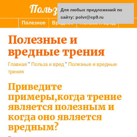
Польза или вред
Для любых предложений по
сайту: polvr@cp9.ru
Полезное
Вредное
Польза и вред
Полезные и
вредные трения
Главная
"
Польза и вред
"
Полезные и вредные
трения
Приведите
примеры,когда трение
является полезным и
когда оно является
вредным?