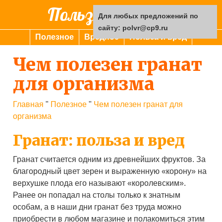
Польза или вред
Для любых предложений по
сайту: polvr@cp9.ru
Полезное
Вредное
Польза и вред
Чем полезен гранат
для организма
Главная
"
Полезное
"
Чем полезен гранат для
организма
Гранат: польза и вред
Гранат считается одним из древнейших фруктов. За
благородный цвет зерен и выраженную «корону» на
верхушке плода его называют «королевским».
Ранее он попадал на столы только к знатным
особам, а в наши дни гранат без труда можно
приобрести в любом магазине и полакомиться этим