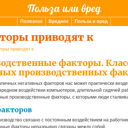
Польза или вред
Полезное
Вредное
Польза и вред
торы приводят к
оры приводят к
водственные факторы. Кла
дных производственных фа
азличных негативных факторов нас может практически везд
вредном воздействии компьютеров, длительной сидячей рабо
едные производственные факторы, с которыми люди сталкив
факторов
оизводство связано с постоянным воздействием на работни
нные факторы неразрывно связаны между собой.