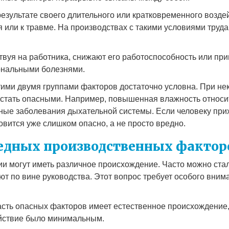
результате своего длительного или кратковременного возде
 или к травме. На производствах с такими условиями труд
твуя на работника, снижают его работоспособность или пр
ональными болезнями.
этими двумя группами факторов достаточно условна. При н
стать опасными. Например, повышенная влажность относи
ные заболевания дыхательной системы. Если человеку прих
новится уже слишком опасно, а не просто вредно.
едных производственных фактор
и могут иметь различное происхождение. Часто можно ста
ют по вине руководства. Этот вопрос требует особого вни
асть опасных факторов имеет естественное происхождение,
ействие было минимальным.