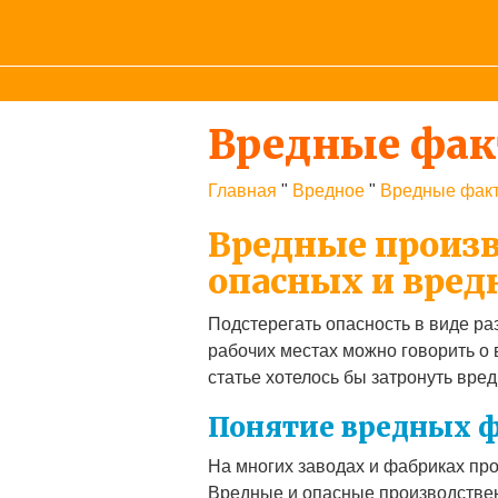
Вредные фак
Главная
"
Вредное
"
Вредные факт
Вредные произ
опасных и вре
Подстерегать опасность в виде р
рабочих местах можно говорить о 
статье хотелось бы затронуть вр
Понятие вредных 
На многих заводах и фабриках пр
Вредные и опасные производстве