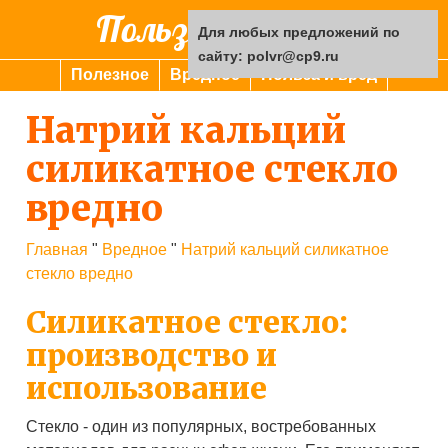
Польза или вред
Для любых предложений по
сайту: polvr@cp9.ru
Полезное
Вредное
Польза и вред
Натрий кальций
силикатное стекло
вредно
Главная
"
Вредное
"
Натрий кальций силикатное
стекло вредно
Силикатное стекло:
производство и
использование
Стекло - один из популярных, востребованных