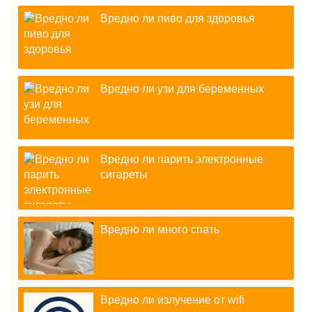
Вредно ли пиво для здоровья
Вредно ли узи для беременных
Вредно ли парить электронные
сигареты
Вредно ли много спать
Вредно ли излучение от wifi